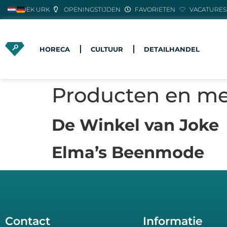
ONTDEK URK
OPENINGSTIJDEN
FAVORIETEN
VACATURES
HORECA
CULTUUR
DETAILHANDEL
Producten en m
De Winkel van Joke
Elma’s Beenmode
Contact
Informatie