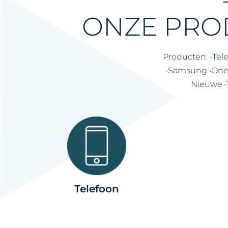
ONZE PRO
Producten: -Tel
•Samsung •One 
Nieuwe •T
Telefoon