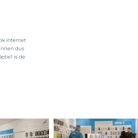
ok internet
kunnen dus
ptie1 is de