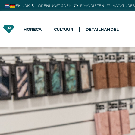
ONTDEK URK
OPENINGSTIJDEN
FAVORIETEN
VACATURES
HORECA
CULTUUR
DETAILHANDEL