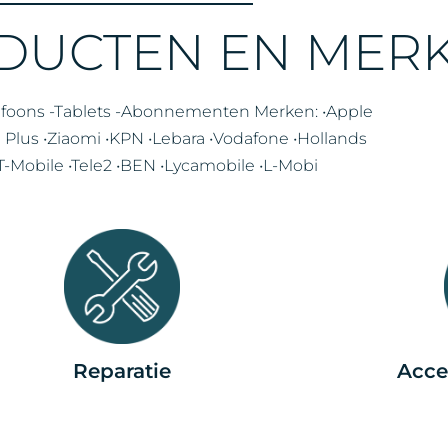
DUCTEN EN MER
efoons -Tablets -Abonnementen Merken: •Apple
Plus •Ziaomi •KPN •Lebara •Vodafone •Hollands
-Mobile •Tele2 •BEN •Lycamobile •L-Mobi
Reparatie
Acce