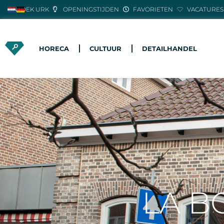
ONTDEK URK
OPENINGSTIJDEN
FAVORIETEN
VACATURES
HORECA
CULTUUR
DETAILHANDEL
LA B