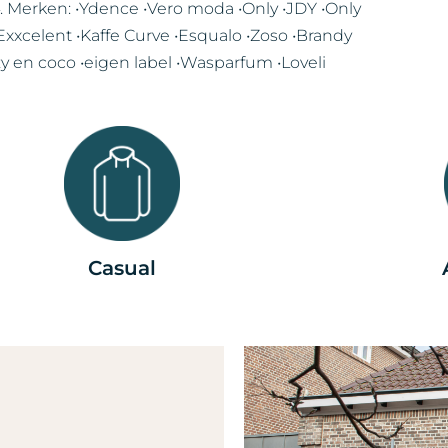
. Merken: •Ydence •Vero moda •Only •JDY •Only
xcelent •Kaffe Curve •Esqualo •Zoso •Brandy
zy en coco •eigen label •Wasparfum •Loveli
Casual