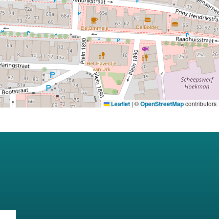
Leaflet
|
©
OpenStreetMap
contributors