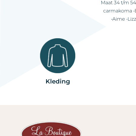
Maat 34 t/m 54
carmakoma •Ex
•Aime •Liz
Kleding