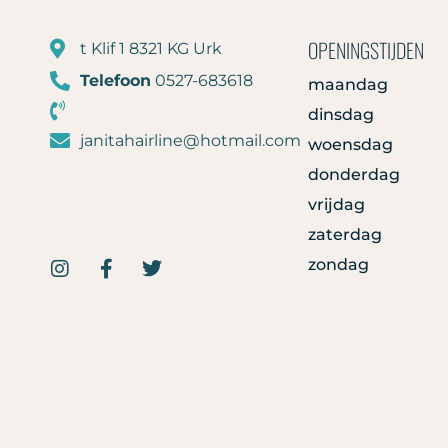
OPENINGSTIJDEN
t Klif 1 8321 KG Urk
Telefoon
0527-683618
maandag
dinsdag
janitahairline@hotmail.com
woensdag
donderdag
vrijdag
zaterdag
zondag