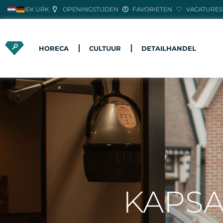
ONTDEK URK
OPENINGSTIJDEN
FAVORIETEN
VACATURES
HORECA
CULTUUR
DETAILHANDEL
KAPSA