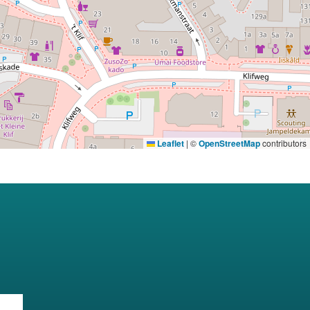
Leaflet
|
©
OpenStreetMap
contributors