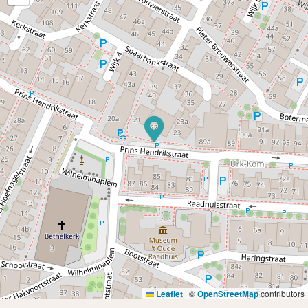
Leaflet
|
©
OpenStreetMap
contributors