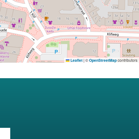
Leaflet
|
©
OpenStreetMap
contributors