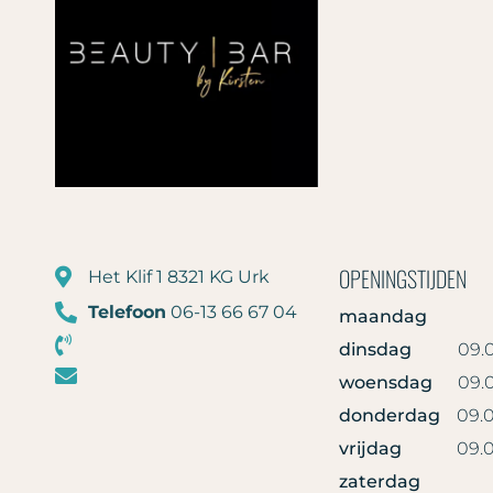
OPENINGSTIJDEN
Het Klif 1 8321 KG Urk
Telefoon
06-13 66 67 04
maandag
dinsdag
09.0
woensdag
09.0
donderdag
09.0
vrijdag
09.0
zaterdag