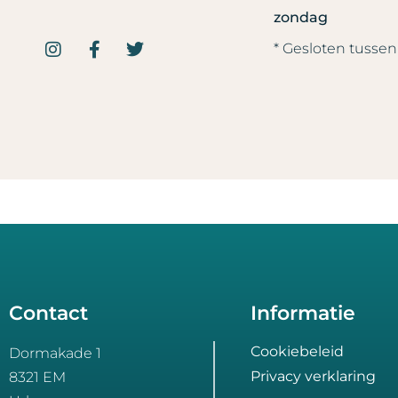
zondag
* Gesloten tussen 
Contact
Informatie
Cookiebeleid
Dormakade 1
Privacy verklaring
8321 EM